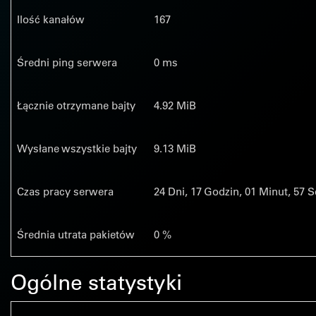
Ilość kanałów
167
Średni ping serwera
0 ms
Łącznie otrzymane bajty
4.92 MiB
Wysłane wszystkie bajty
9.13 MiB
Czas pracy serwera
24
Dni,
17
Godzin,
01
Minut,
58
S
Średnia utrata pakietów
0 %
Ogólne statystyki