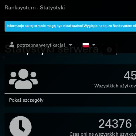
Ranksystem - Statystyki
Informacje na tej stronie mogą byc nieaktualne! Wygląda na to, ze Ranksystem ni
Statystyki serwera
potrzebna weryfikacja!
4
Wszystkich użytko
Pokaż szczegóły
24376
Czas online wszystkich uzytk