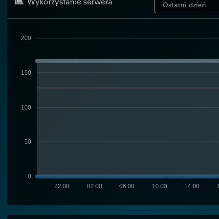
Wykorzystanie serwera
200
150
100
50
0
22:00
02:00
06:00
10:00
14:00