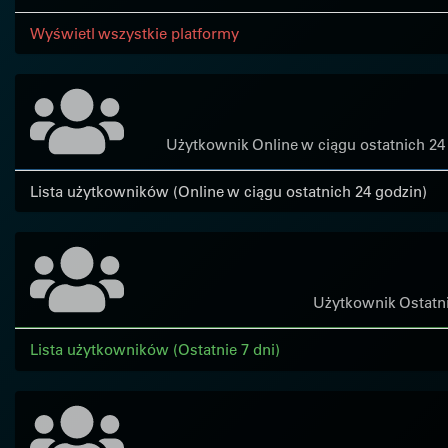
Wyświetl wszystkie platformy
Użytkownik Online w ciągu ostatnich 24
Lista użytkowników (Online w ciągu ostatnich 24 godzin)
Użytkownik Ostatni
Lista użytkowników (Ostatnie 7 dni)