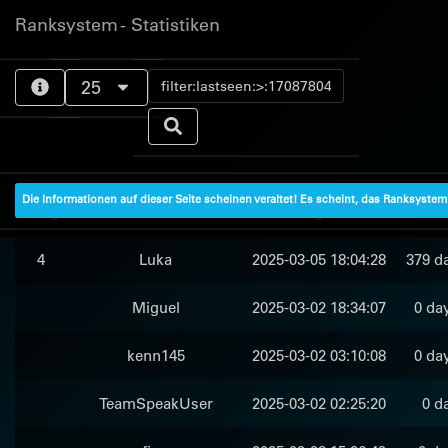
Ranksystem - Statistiken
25
Die Informationen auf dieser Seite scheinen veraltet! Es scheint, das Ranksyste
Rang
Client-Name
zuletzt gesehen
4
Luka
2025-03-05 18:04:28
379 da
Miguel
2025-03-02 18:34:07
0 da
kenn145
2025-03-02 03:10:08
0 da
TeamSpeakUser
2025-03-02 02:25:20
0 d