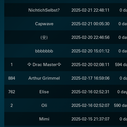
NichtichSelbst?
2025-02-21 22:48:11
0 d
Capwave
2025-02-21 00:05:30
0 da
(웃)
2025-02-20 22:46:56
0 da
bbbbbbb
2025-02-20 15:01:12
0 da
1
🦅 Drac Master🦅
2025-02-20 02:08:11
594 da
884
Arthur Grimmel
2025-02-17 16:59:06
0 d
762
Elise
2025-02-16 02:52:31
0 da
2
Oli
2025-02-16 02:52:07
590 da
Mimi
2025-02-15 21:37:07
0 d