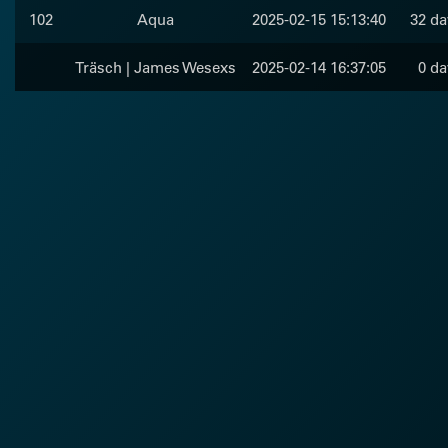
102
Aqua
2025-02-15 15:13:40
32 da
Träsch | James Wesexs
2025-02-14 16:37:05
0 da