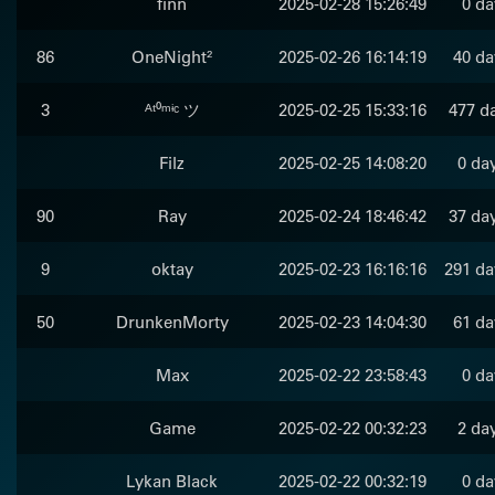
finn
2025-02-28 15:26:49
0 da
86
OneNight²
2025-02-26 16:14:19
40 da
3
ᴬᵗ⁰ᵐᶤᶜ ツ
2025-02-25 15:33:16
477 da
Filz
2025-02-25 14:08:20
0 da
90
Ray
2025-02-24 18:46:42
37 day
9
oktay
2025-02-23 16:16:16
291 da
50
DrunkenMorty
2025-02-23 14:04:30
61 da
Max
2025-02-22 23:58:43
0 da
Game
2025-02-22 00:32:23
2 da
Lykan Black
2025-02-22 00:32:19
0 da