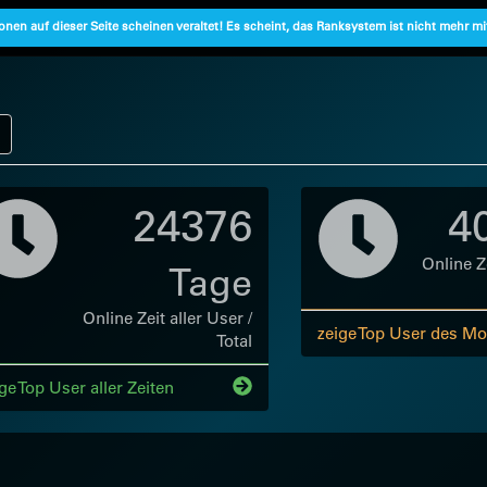
onen auf dieser Seite scheinen veraltet! Es scheint, das Ranksystem ist nicht mehr m
24376
4
Online Ze
Tage
Online Zeit aller User /
zeige Top User des Mo
Total
ge Top User aller Zeiten