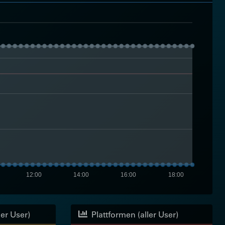
12:00
14:00
16:00
18:00
ler User)
Plattformen (aller User)