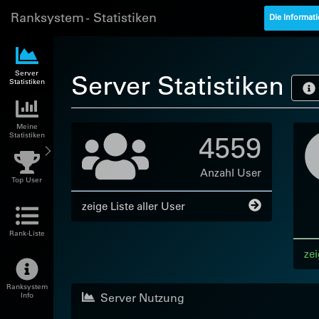
Ranksystem - Statistiken
Die Informati
Server
Server Statistiken
Statistiken
Meine
4559
Statistiken
Anzahl User
Top User
zeige Liste aller User
Rank-Liste
zei
Ranksystem
Server Nutzung
Info