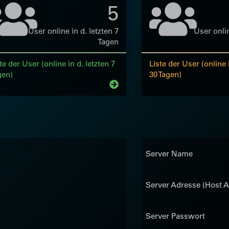
5
User online in d. letzten 7
User onlin
Tagen
te der User (online in d. letzten 7
Liste der User (online i
gen)
30 Tagen)
Server Name
Server Adresse (Host A
Server Passwort