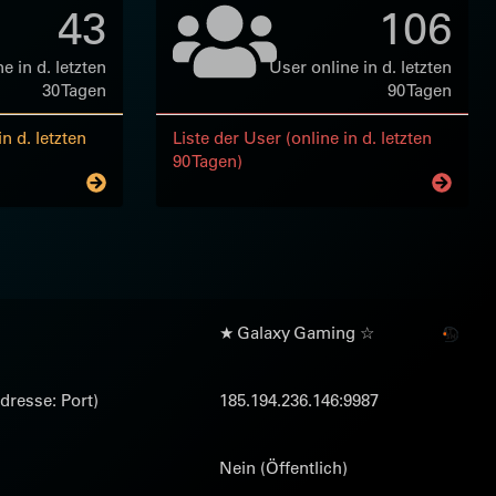
43
106
e in d. letzten
User online in d. letzten
30 Tagen
90 Tagen
n d. letzten
Liste der User (online in d. letzten
90 Tagen)
★ Galaxy Gaming ☆
dresse: Port)
185.194.236.146:9987
Nein (Öffentlich)