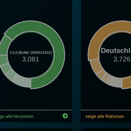
Deutsch
3.5.6 [Build: 1606312422]
3,081
3,726
ge alle Versionen
zeige alle Nationen