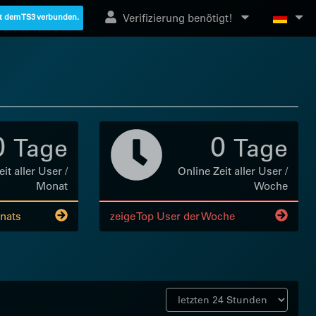
Verifizierung benötigt!
it dem TS3 verbunden.
0
0
Tage
Tage
it aller User /
Online Zeit aller User /
Monat
Woche
nats
zeige Top User der Woche