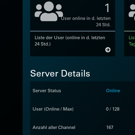
1
User online in d. letzten
24 Std.
Liste der User (online in d. letzten
Lis
24 Std.)
Ta
Server Details
Server Status
Online
User (Online / Max)
0 / 128
Anzahl aller Channel
167