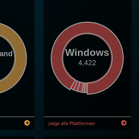
Windows
land
4,422
zeige alle Plattformen