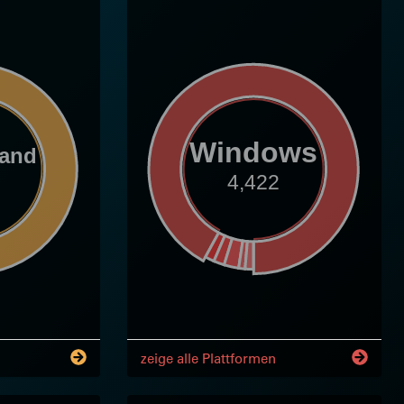
Windows
land
4,422
zeige alle Plattformen