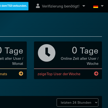
Verifizierung benötigt!
it dem TS3 verbunden.
0
0
Tage
Tage
it aller User /
Online Zeit aller User /
Monat
Woche
nats
zeige Top User der Woche