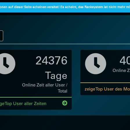
onen auf dieser Seite scheinen veraltet! Es scheint, das Ranksystem ist nicht mehr m
24376
4
Online Ze
Tage
Online Zeit aller User /
zeige Top User des Mo
Total
ge Top User aller Zeiten