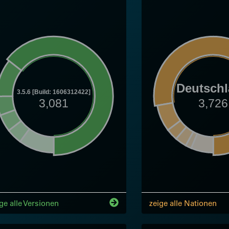
Deutsch
3.5.6 [Build: 1606312422]
3,081
3,726
ge alle Versionen
zeige alle Nationen