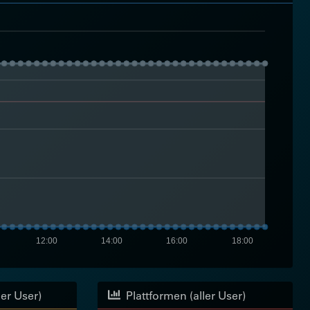
12:00
14:00
16:00
18:00
ler User)
Plattformen (aller User)