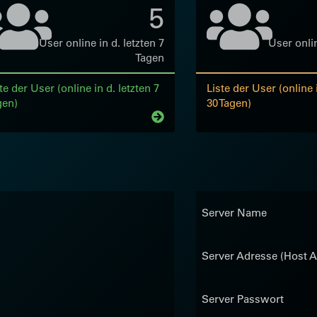
5
User online in d. letzten 7
User onlin
Tagen
te der User (online in d. letzten 7
Liste der User (online i
gen)
30 Tagen)
Server Name
Server Adresse (Host A
Server Passwort