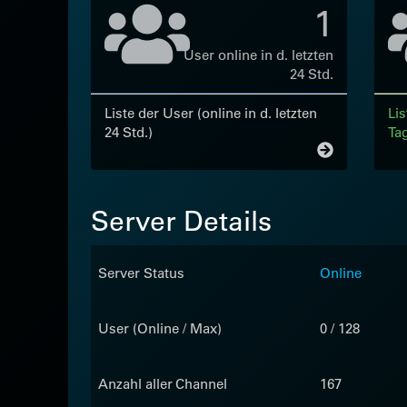
1
User online in d. letzten
24 Std.
Liste der User (online in d. letzten
Lis
24 Std.)
Ta
Server Details
Server Status
Online
User (Online / Max)
0 / 128
Anzahl aller Channel
167