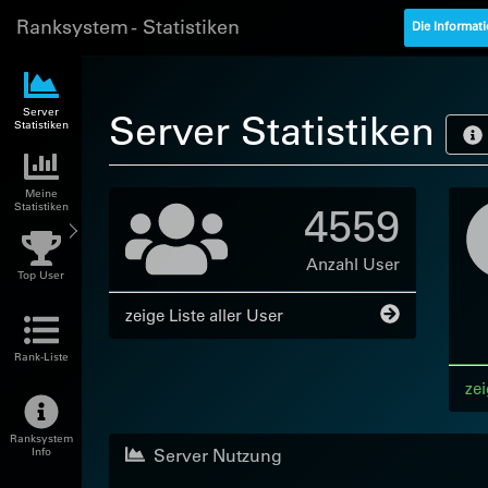
Ranksystem - Statistiken
Die Informati
Server
Server Statistiken
Statistiken
Meine
4559
Statistiken
Anzahl User
Top User
zeige Liste aller User
Rank-Liste
zei
Ranksystem
Server Nutzung
Info