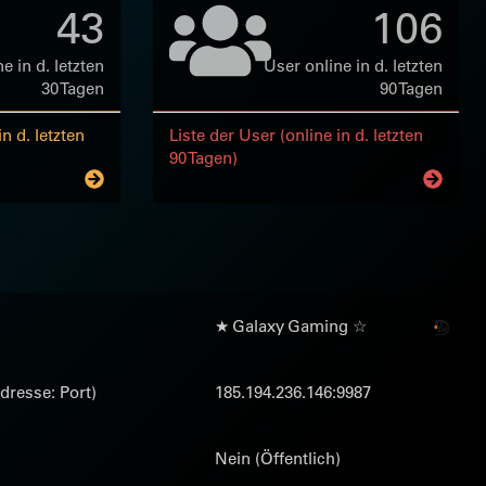
43
106
e in d. letzten
User online in d. letzten
30 Tagen
90 Tagen
n d. letzten
Liste der User (online in d. letzten
90 Tagen)
★ Galaxy Gaming ☆
dresse: Port)
185.194.236.146:9987
Nein (Öffentlich)