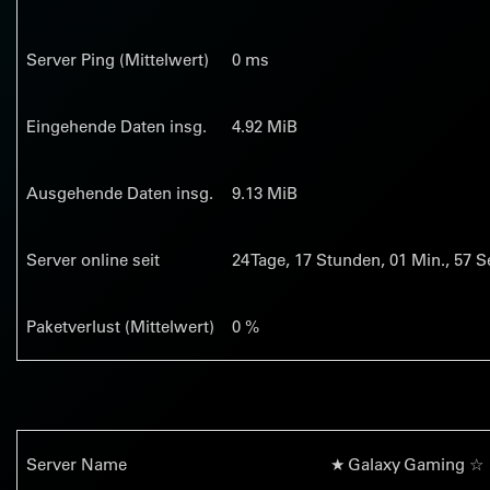
Server Ping (Mittelwert)
0 ms
Eingehende Daten insg.
4.92 MiB
Ausgehende Daten insg.
9.13 MiB
Server online seit
24
Tage,
17
Stunden,
01
Min.,
58
Se
Paketverlust (Mittelwert)
0 %
Server Name
★ Galaxy Gaming ☆