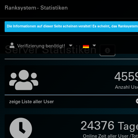
Ranksystem - Statistiken
Die Informationen auf dieser Seite scheinen veraltet! Es scheint, das Ranksyste
Server Statistiken
Verifizierung benötigt!
455
Anzahl Us
zeige Liste aller User
24376
Tag
Online Zeit aller User / Tot