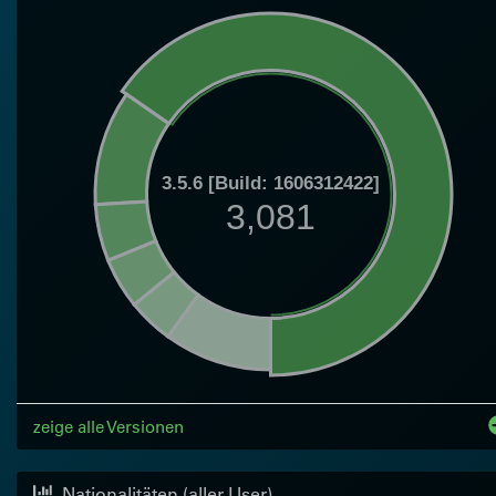
3.5.6 [Build: 1606312422]
3,081
zeige alle Versionen
Nationalitäten (aller User)