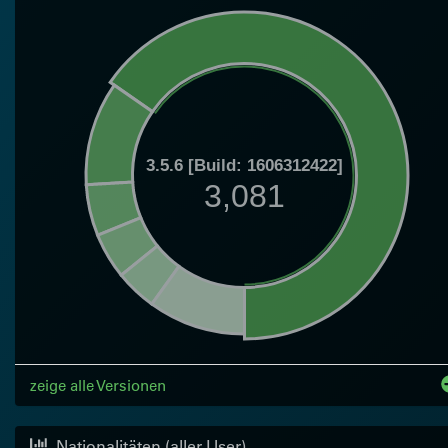
3.5.6 [Build: 1606312422]
3,081
zeige alle Versionen
Nationalitäten (aller User)