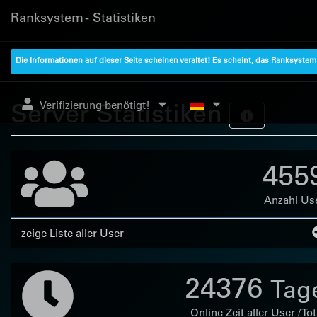
Ranksystem - Statistiken
Die Informationen auf dieser Seite scheinen veraltet! Es scheint, das Ranksyste
Server Statistiken
Verifizierung benötigt!
455
Anzahl Us
zeige Liste aller User
24376
Tag
Online Zeit aller User / Tot