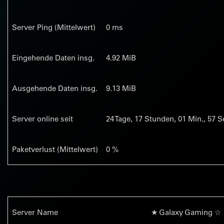
Server Ping (Mittelwert)
0 ms
Eingehende Daten insg.
4.92 MiB
Ausgehende Daten insg.
9.13 MiB
Server online seit
24
Tage,
17
Stunden,
01
Min.,
58
Se
Paketverlust (Mittelwert)
0 %
Server Name
★ Galaxy Gaming ☆