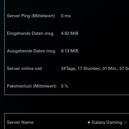
Server Ping (Mittelwert)
0 ms
Eingehende Daten insg.
4.92 MiB
Ausgehende Daten insg.
9.13 MiB
Server online seit
24
Tage,
17
Stunden,
01
Min.,
58
Se
Paketverlust (Mittelwert)
0 %
Server Name
★ Galaxy Gaming ☆