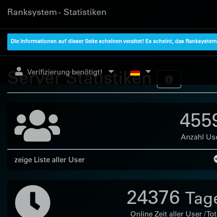
Ranksystem - Statistiken
Die Informationen auf dieser Seite scheinen veraltet! Es scheint, das Ranksyste
Server Statistiken
Verifizierung benötigt!
455
Anzahl Us
zeige Liste aller User
24376
Tag
Online Zeit aller User / Tot