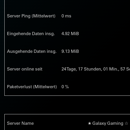
Server Ping (Mittelwert)
0 ms
Eingehende Daten insg.
4.92 MiB
Ausgehende Daten insg.
9.13 MiB
Server online seit
24
Tage,
17
Stunden,
01
Min.,
58
Se
Paketverlust (Mittelwert)
0 %
Server Name
★ Galaxy Gaming ☆