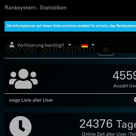
Ranksystem - Statistiken
Die Informationen auf dieser Seite scheinen veraltet! Es scheint, das Ranksyste
Server Statistiken
Verifizierung benötigt!
455
Anzahl Us
zeige Liste aller User
24376
Tag
Online Zeit aller User / Tot