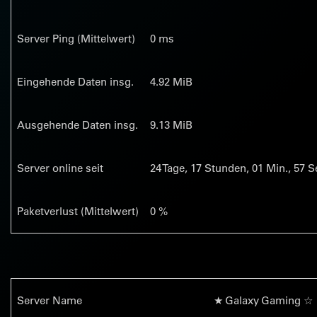
Server Ping (Mittelwert)
0 ms
Eingehende Daten insg.
4.92 MiB
Ausgehende Daten insg.
9.13 MiB
Server online seit
24
Tage,
17
Stunden,
01
Min.,
58
Se
Paketverlust (Mittelwert)
0 %
Server Name
★ Galaxy Gaming ☆