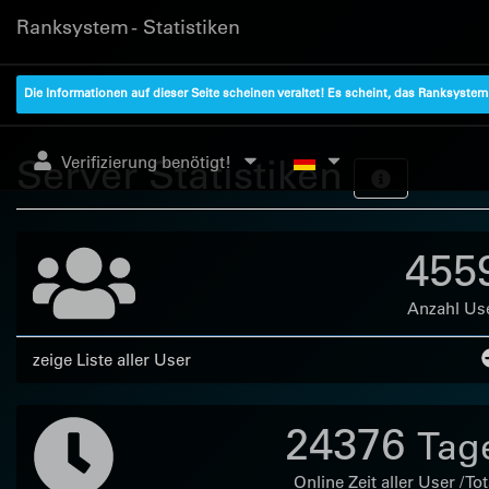
Ranksystem - Statistiken
Die Informationen auf dieser Seite scheinen veraltet! Es scheint, das Ranksyste
Server Statistiken
Verifizierung benötigt!
455
Anzahl Us
zeige Liste aller User
24376
Tag
Online Zeit aller User / Tot